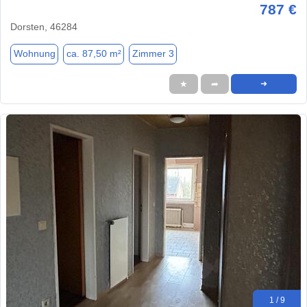
787 €
Dorsten, 46284
Wohnung
ca. 87,50 m²
Zimmer 3
★
➦
➜
1 / 9