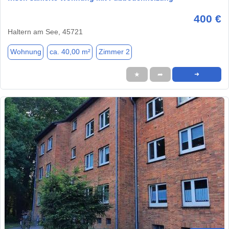
400 €
Haltern am See, 45721
Wohnung
ca. 40,00 m²
Zimmer 2
★
➦
➜