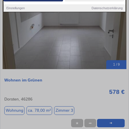
Einstellungen
Datenschutzerklärung
1 / 9
Wohnen im Grünen
578 €
Dorsten, 46286
Wohnung
ca. 78,00 m²
Zimmer 3
★
➦
➜