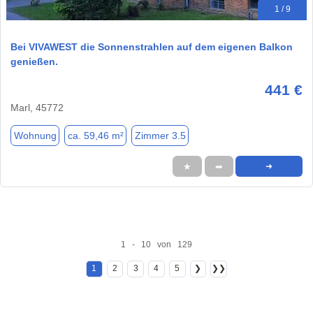
1 / 9
Bei VIVAWEST die Sonnenstrahlen auf dem eigenen Balkon
genießen.
441 €
Marl, 45772
Wohnung
ca. 59,46 m²
Zimmer 3.5
★
➦
➜
1 - 10 von 129
1
2
3
4
5
❯
❯❯