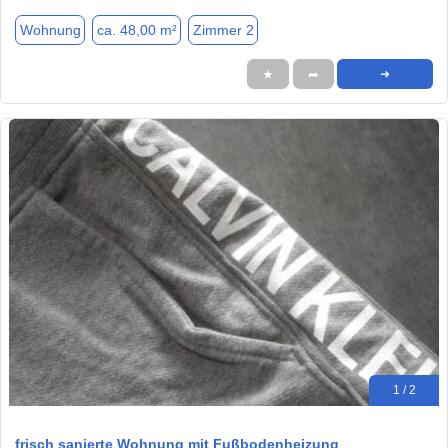
Wohnung
ca. 48,00 m²
Zimmer 2
★
➦
➜
1 / 2
frisch sanierte Wohnung mit Fußbodenheizung