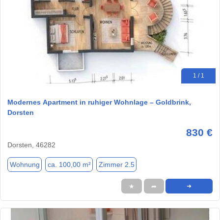
1 / 1
Modernes Apartment in ruhiger Wohnlage – Goldbrink,
Dorsten
830 €
Dorsten, 46282
Wohnung
ca. 100,00 m²
Zimmer 2.5
★
➦
➜