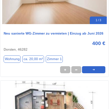
1 / 3
Neu sanierte WG‑Zimmer zu vermieten | Einzug ab Juni 2026
400 €
Dorsten, 46282
Wohnung
ca. 20,00 m²
Zimmer 1
★
➦
➜