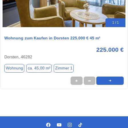
1 / 1
Wohnung zum Kaufen in Dorsten 225.000 € 45 m²
225.000 €
Dorsten, 46282
Wohnung
ca. 45,00 m²
Zimmer 1
★
➦
➜