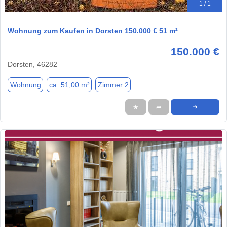
1 / 1
Wohnung zum Kaufen in Dorsten 150.000 € 51 m²
150.000 €
Dorsten, 46282
Wohnung
ca. 51,00 m²
Zimmer 2
★
➦
➜