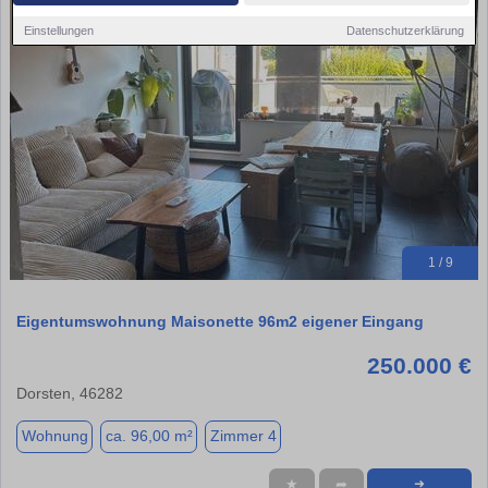
Einstellungen
Datenschutzerklärung
1 / 9
Eigentumswohnung Maisonette 96m2 eigener Eingang
250.000 €
Dorsten, 46282
Wohnung
ca. 96,00 m²
Zimmer 4
★
➦
➜