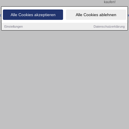
kaufen!
Alle Cookies akzeptieren
Alle Cookies ablehnen
onnten wir derzeit keine passenden Objekte finden. Schauen Sie bald wieder vo
Einstellungen
Datenschutzerklärung