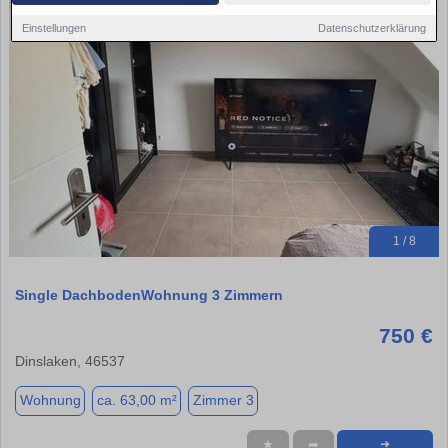
Einstellungen
Datenschutzerklärung
1 / 8
Single DachbodenWohnung 3 Zimmern
750 €
Dinslaken, 46537
Wohnung
ca. 63,00 m²
Zimmer 3
★
➦
➜