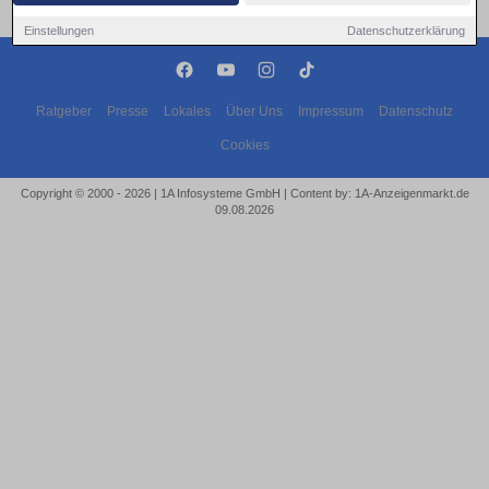
Einstellungen
Datenschutzerklärung
Ratgeber
Presse
Lokales
Über Uns
Impressum
Datenschutz
Cookies
Copyright © 2000 - 2026 | 1A Infosysteme GmbH | Content by: 1A-Anzeigenmarkt.de
09.08.2026