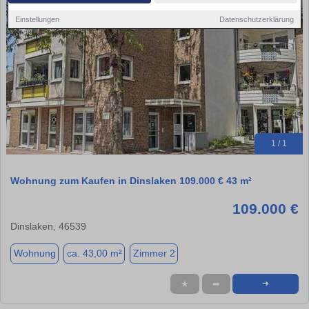
Einstellungen
Datenschutzerklärung
1 / 1
Wohnung zum Kaufen in Dinslaken 109.000 € 43 m²
109.000 €
Dinslaken, 46539
Wohnung
ca. 43,00 m²
Zimmer 2
★
➦
➜