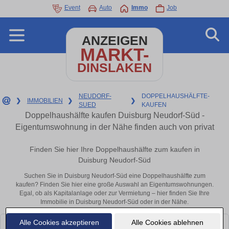
Event
Auto
Immo
Job
ANZEIGEN
MARKT-
DINSLAKEN
NEUDORF-
DOPPELHAUSHÄLFTE-
❯
IMMOBILIEN
❯
❯
SUED
KAUFEN
Doppelhaushälfte kaufen Duisburg Neudorf-Süd -
Eigentumswohnung in der Nähe finden auch von privat
Finden Sie hier Ihre Doppelhaushälfte zum kaufen in
Duisburg Neudorf-Süd
Suchen Sie in Duisburg Neudorf-Süd eine Doppelhaushälfte zum
kaufen? Finden Sie hier eine große Auswahl an Eigentumswohnungen.
Egal, ob als Kapitalanlage oder zur Vermietung – hier finden Sie Ihre
Immobilie in Duisburg Neudorf-Süd oder in der Nähe.
Alle Cookies akzeptieren
Alle Cookies ablehnen
Leider konnten wir derzeit keine passenden Objekte finden. Schauen Sie