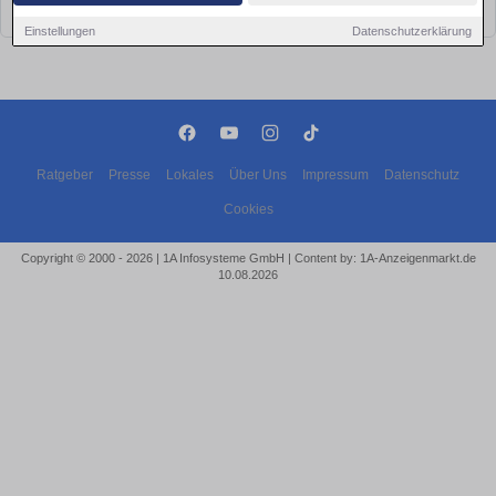
bald wieder vorbei!
Einstellungen
Datenschutzerklärung
Ratgeber
Presse
Lokales
Über Uns
Impressum
Datenschutz
Cookies
Copyright © 2000 - 2026 | 1A Infosysteme GmbH | Content by: 1A-Anzeigenmarkt.de
10.08.2026