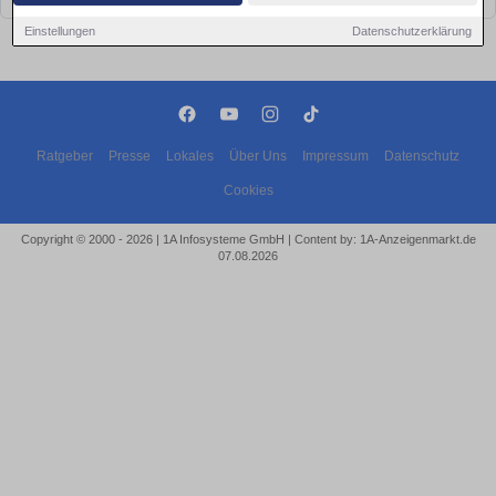
Einstellungen
Datenschutzerklärung
Ratgeber
Presse
Lokales
Über Uns
Impressum
Datenschutz
Cookies
Copyright © 2000 - 2026 | 1A Infosysteme GmbH | Content by: 1A-Anzeigenmarkt.de
07.08.2026