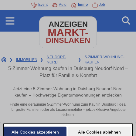
Event
Auto
Immo
Job
ANZEIGEN
MARKT-
DINSLAKEN
NEUDORF-
5-ZIMMER-WOHNUNG-
❯
IMMOBILIEN
❯
❯
NORD
KAUFEN
5-Zimmer-Wohnung kaufen in Duisburg Neudorf-Nord –
Platz für Familie & Komfort
Jetzt eine 5-Zimmer-Wohnung in Duisburg Neudorf-Nord
kaufen – Hochwertige Eigentumswohnungen entdecken
Finde eine geräumige 5-Zimmer-Wohnung zum Kauf in Duisburg! Ideal
für große Familien oder als Luxusimmobilie – jetzt exklusive Angebote
sichern.
Leider konnten wir derzeit keine passenden Objekte finden. Schauen Sie
Alle Cookies akzeptieren
Alle Cookies ablehnen
bald wieder vorbei!