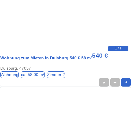
1 / 1
540 €
Wohnung zum Mieten in Duisburg 540 € 58 m²
Duisburg, 47057
Wohnung
ca. 58,00 m²
Zimmer 2
★
➦
➜