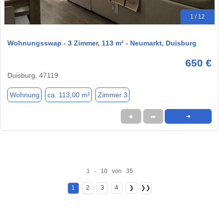
1 / 12
Wohnungsswap - 3 Zimmer, 113 m² - Neumarkt, Duisburg
650 €
Duisburg, 47119
Wohnung
ca. 113,00 m²
Zimmer 3
★
➦
➜
1 - 10 von 35
1
2
3
4
❯
❯❯