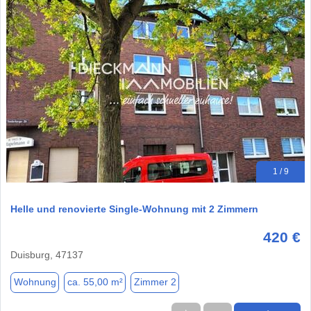
1 / 9
Helle und renovierte Single-Wohnung mit 2 Zimmern
420 €
Duisburg, 47137
Wohnung
ca. 55,00 m²
Zimmer 2