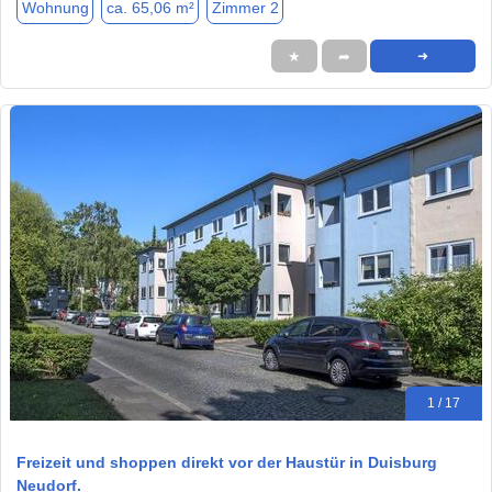
Wohnung
ca. 65,06 m²
Zimmer 2
★
➦
➜
1 / 17
Freizeit und shoppen direkt vor der Haustür in Duisburg
Neudorf.