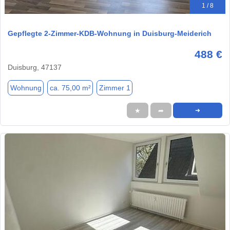
1 / 8
Gepflegte 2-Zimmer-KDB-Wohnung in Duisburg-Meiderich
488 €
Duisburg, 47137
Wohnung
ca. 75,00 m²
Zimmer 1
★
➦
➜