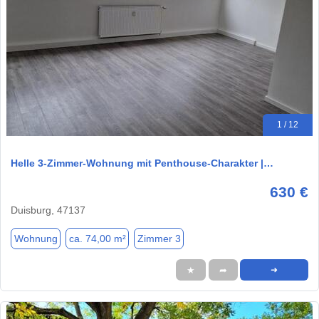
1 / 12
Helle 3-Zimmer-Wohnung mit Penthouse-Charakter |…
630 €
Duisburg, 47137
Wohnung
ca. 74,00 m²
Zimmer 3
★
➦
➜