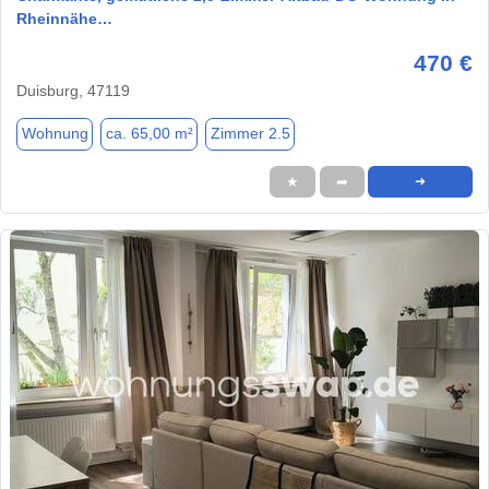
Rheinnähe…
470 €
Duisburg, 47119
Wohnung
ca. 65,00 m²
Zimmer 2.5
★
➦
➜