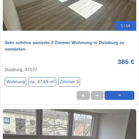
1 / 14
Sehr schöne sanierte 3 Zimmer Wohnung in Duisburg zu
vermieten
385 €
Duisburg, 47137
Wohnung
ca. 47,69 m²
Zimmer 3
★
➦
➜