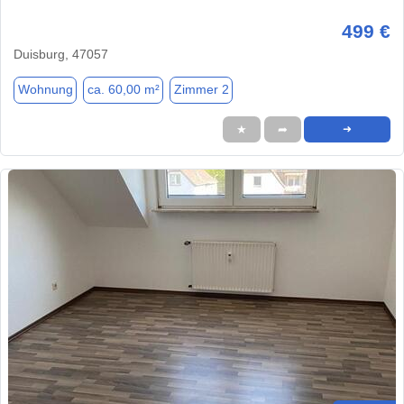
499 €
Duisburg, 47057
Wohnung
ca. 60,00 m²
Zimmer 2
★
➦
➜