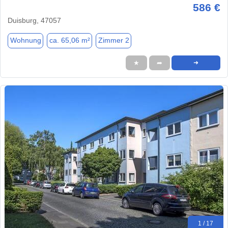
586 €
Duisburg, 47057
Wohnung
ca. 65,06 m²
Zimmer 2
★
➦
➜
1 / 17