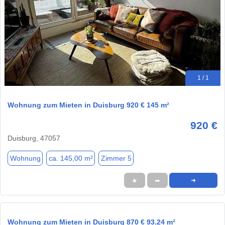
1 / 1
Wohnung zum Mieten in Duisburg 920 € 145 m²
920 €
Duisburg, 47057
Wohnung
ca. 145,00 m²
Zimmer 5
★
➦
➜
Wohnung zum Mieten in Duisburg 870 € 93.24 m²