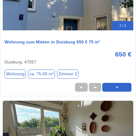
1 / 1
Wohnung zum Mieten in Duisburg 650 € 75 m²
650 €
Duisburg, 47057
Wohnung
ca. 75,00 m²
Zimmer 2
★
➦
➜