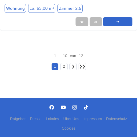
Wohnung
ca. 63,00 m²
Zimmer 2.5
★
➦
➜
1 - 10 von 12
1
2
❯
❯❯
Ratgeber
Presse
Lokales
Über Uns
Impressum
Datenschutz
Cookies