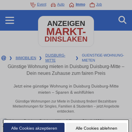
Event
Auto
Immo
Job
ANZEIGEN
MARKT-
DINSLAKEN
DUISBURG-
GUENSTIGE-WOHNUNG-
❯
IMMOBILIEN
❯
❯
MITTE
MIETEN
Günstige Wohnung mieten in Duisburg Duisburg-Mitte –
Dein neues Zuhause zum fairen Preis
Jetzt eine günstige Wohnung in Duisburg Duisburg-Mitte
mieten – Sparen & wohlfühlen
Günstige Wohnungen zur Miete in Duisburg finden! Bezahlbare
Mietwohnungen für Singles, Familien & Studenten – jetzt Angebote
entdecken.
Alle Cookies akzeptieren
Alle Cookies ablehnen