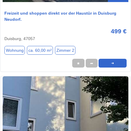
Freizeit und shoppen direkt vor der Haustür in Duisburg
Neudorf.
499 €
Duisburg, 47057
Wohnung
ca. 60,00 m²
Zimmer 2
★
➦
➜