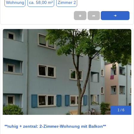
Wohnung
ca. 58,00 m²
Zimmer 2
★
➦
➜
1 / 6
**ruhig + zentral: 2-Zimmer-Wohnung mit Balkon**