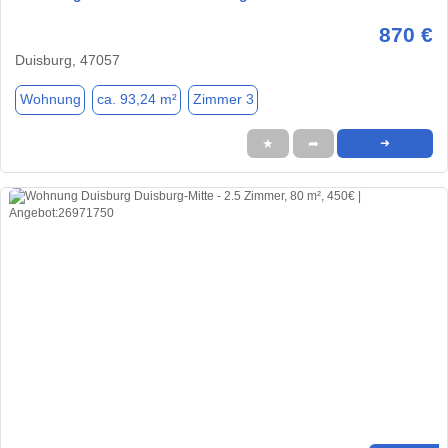
870 €
Duisburg, 47057
Wohnung
ca. 93,24 m²
Zimmer 3
★
➦
➜