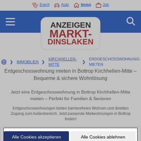
Event
Auto
Immo
Job
ANZEIGEN
MARKT-
DINSLAKEN
KIRCHHELLEN-
ERDGESCHOSSWOHNUNG-
❯
IMMOBILIEN
❯
❯
MITTE
MIETEN
Erdgeschosswohnung mieten in Bottrop Kirchhellen-Mitte –
Bequeme & sichere Wohnlösung
Jetzt eine Erdgeschosswohnung in Bottrop Kirchhellen-Mitte
mieten – Perfekt für Familien & Senioren
Erdgeschosswohnungen bieten barrierefreies Wohnen und direkten
Zugang zum Außenbereich. Jetzt passende Mietwohnungen in Bottrop
finden!
Leider konnten wir derzeit keine passenden Objekte finden. Schauen Sie
Alle Cookies akzeptieren
Alle Cookies ablehnen
bald wieder vorbei!