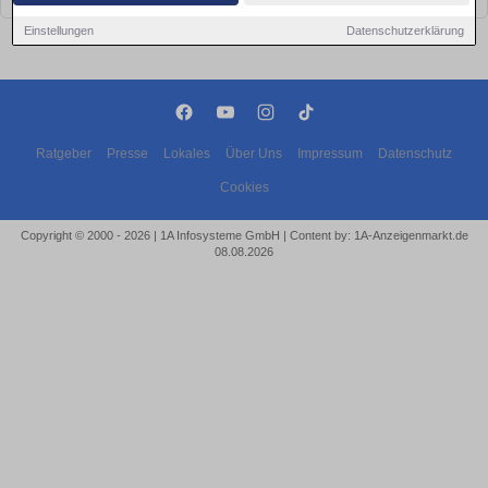
Einstellungen
Datenschutzerklärung
Ratgeber
Presse
Lokales
Über Uns
Impressum
Datenschutz
Cookies
Copyright © 2000 - 2026 | 1A Infosysteme GmbH | Content by: 1A-Anzeigenmarkt.de
08.08.2026