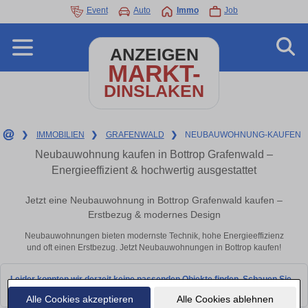
Event
Auto
Immo
Job
ANZEIGEN
MARKT-
DINSLAKEN
❯
IMMOBILIEN
❯
GRAFENWALD
❯
NEUBAUWOHNUNG-KAUFEN
Neubauwohnung kaufen in Bottrop Grafenwald –
Energieeffizient & hochwertig ausgestattet
Jetzt eine Neubauwohnung in Bottrop Grafenwald kaufen –
Erstbezug & modernes Design
Neubauwohnungen bieten modernste Technik, hohe Energieeffizienz
und oft einen Erstbezug. Jetzt Neubauwohnungen in Bottrop kaufen!
Leider konnten wir derzeit keine passenden Objekte finden. Schauen Sie
bald wieder vorbei!
Alle Cookies akzeptieren
Alle Cookies ablehnen