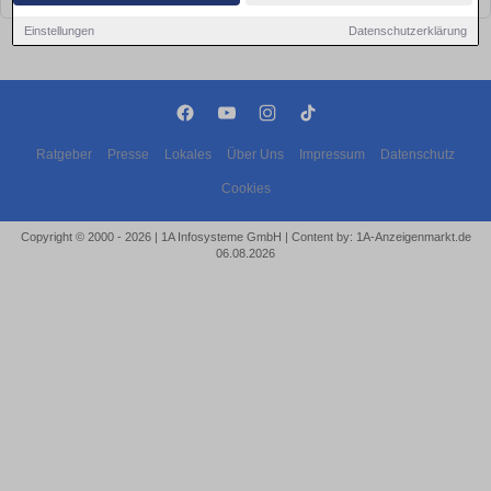
Einstellungen
Datenschutzerklärung
Ratgeber
Presse
Lokales
Über Uns
Impressum
Datenschutz
Cookies
Copyright © 2000 - 2026 | 1A Infosysteme GmbH | Content by: 1A-Anzeigenmarkt.de
06.08.2026