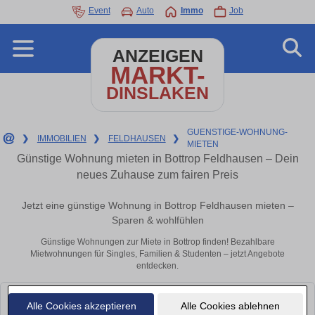
Event
Auto
Immo
Job
ANZEIGEN
MARKT-
DINSLAKEN
GUENSTIGE-WOHNUNG-
❯
IMMOBILIEN
❯
FELDHAUSEN
❯
MIETEN
Günstige Wohnung mieten in Bottrop Feldhausen – Dein
neues Zuhause zum fairen Preis
Jetzt eine günstige Wohnung in Bottrop Feldhausen mieten –
Sparen & wohlfühlen
Günstige Wohnungen zur Miete in Bottrop finden! Bezahlbare
Mietwohnungen für Singles, Familien & Studenten – jetzt Angebote
entdecken.
Leider konnten wir derzeit keine passenden Objekte finden. Schauen Sie
Alle Cookies akzeptieren
Alle Cookies ablehnen
bald wieder vorbei!